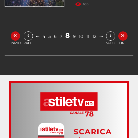
105
«
»
‹
›
8
…
…
4
5
6
7
9
10
11
12
INIZIO
PREC.
SUCC.
FINE
SCARICA