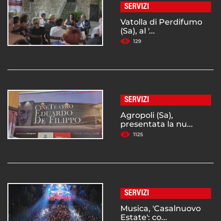
SERVIZI
Vatolla di Perdifumo
(Sa), al '...
129
SERVIZI
Agropoli (Sa),
presentata la nu...
1125
SERVIZI
Musica, 'Casalnuovo
Estate': co...