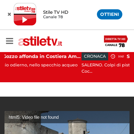
Stile TV HD
OTTIENI
Canale 78
Gozzo affonda in Costiera Amalfitana: occupanti soccorsi da altri natanti
CRONACA
16:43
nello specchio acqueo
SALERNO. Colpi di pistola sono stati es
Coc...
html5: Video file not found