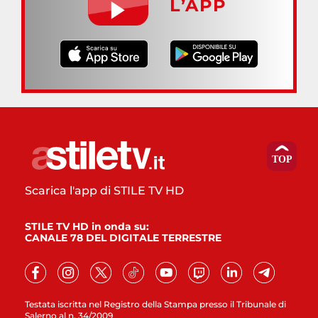
L’APP
Scarica l'app di STILE TV HD
STILE TV HD in onda su:
CANALE 78 DEL DIGITALE TERRESTRE
Testata iscritta nel Registro della Stampa presso il Tribunale di
Salerno al n. 34/2009