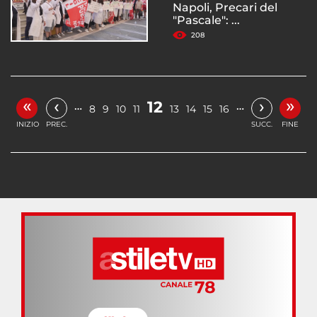
Napoli, Precari del
"Pascale": ...
208
«
»
‹
›
12
…
…
8
9
10
11
13
14
15
16
INIZIO
PREC.
SUCC.
FINE