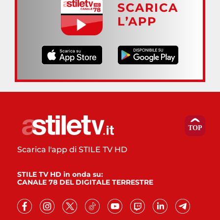
SCARICA
L’APP
Scarica l'app di STILE TV HD
STILE TV HD in onda su:
CANALE 78 DEL DIGITALE TERRESTRE