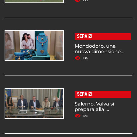
275
SERVIZI
Mondodoro, una
nuova dimensione...
184
SERVIZI
Salerno, Valva si
prepara alla ...
198