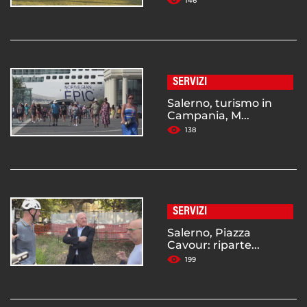
146
SERVIZI
Salerno, turismo in
Campania, M...
138
SERVIZI
Salerno, Piazza
Cavour: riparte...
199