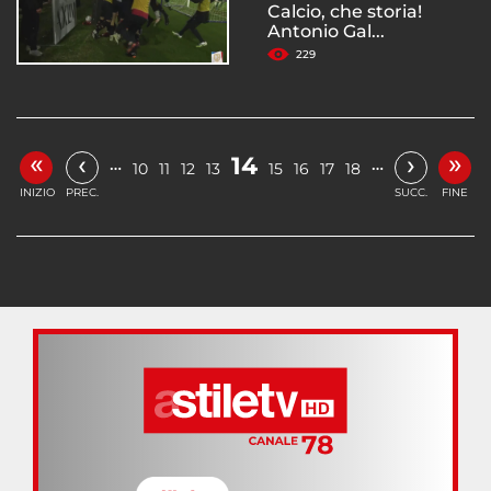
Calcio, che storia!
Antonio Gal...
229
«
»
‹
›
14
…
…
10
11
12
13
15
16
17
18
INIZIO
PREC.
SUCC.
FINE