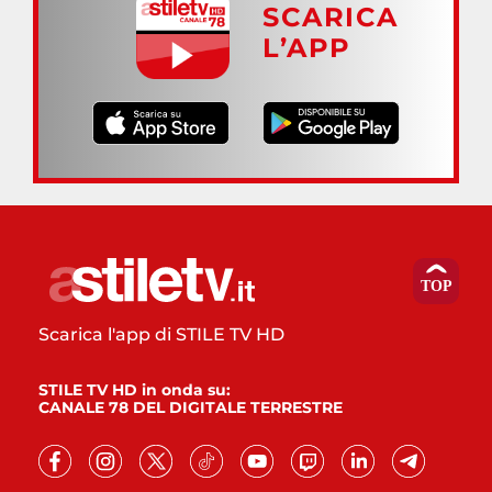
SCARICA
L’APP
Scarica l'app di STILE TV HD
STILE TV HD in onda su:
CANALE 78 DEL DIGITALE TERRESTRE