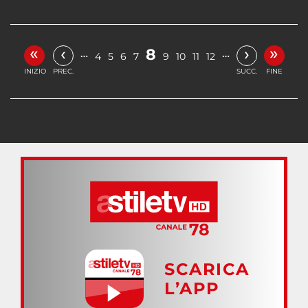
«
»
‹
›
8
…
…
4
5
6
7
9
10
11
12
INIZIO
PREC.
SUCC.
FINE
SCARICA
L’APP