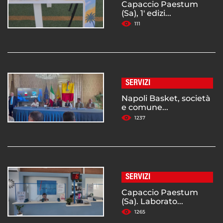
Capaccio Paestum
(Sa), 1' edizi...
111
SERVIZI
Napoli Basket, società
e comune...
1237
SERVIZI
Capaccio Paestum
(Sa). Laborato...
1265