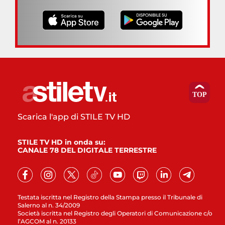
Scarica l'app di STILE TV HD
STILE TV HD in onda su:
CANALE 78 DEL DIGITALE TERRESTRE
Testata iscritta nel Registro della Stampa presso il Tribunale di
Salerno al n. 34/2009
Società iscritta nel Registro degli Operatori di Comunicazione c/o
l’AGCOM al n. 20133