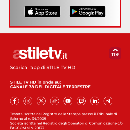
Scarica l'app di STILE TV HD
STILE TV HD in onda su:
CANALE 78 DEL DIGITALE TERRESTRE
Testata iscritta nel Registro della Stampa presso il Tribunale di
Salerno al n. 34/2009
Società iscritta nel Registro degli Operatori di Comunicazione c/o
l’AGCOM al n. 20133