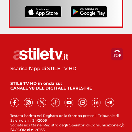
Scarica l'app di STILE TV HD
STILE TV HD in onda su:
CANALE 78 DEL DIGITALE TERRESTRE
Testata iscritta nel Registro della Stampa presso il Tribunale di
Salerno al n. 34/2009
Società iscritta nel Registro degli Operatori di Comunicazione c/o
l’AGCOM al n. 20133