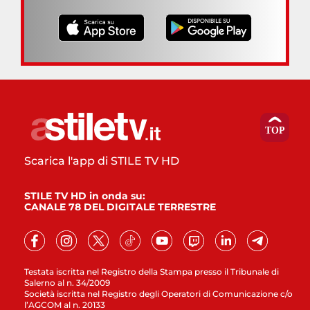
Scarica l'app di STILE TV HD
STILE TV HD in onda su:
CANALE 78 DEL DIGITALE TERRESTRE
Testata iscritta nel Registro della Stampa presso il Tribunale di
Salerno al n. 34/2009
Società iscritta nel Registro degli Operatori di Comunicazione c/o
l’AGCOM al n. 20133