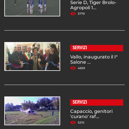
Serie D, Tiger Brolo-
Agropoli 1...
3779
SERVIZI
Vallo, inaugurato il I°
Salone ...
4659
SERVIZI
Capaccio, genitori
'curano' raf...
5210