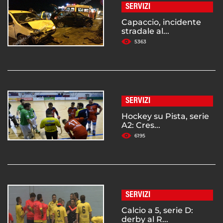
SERVIZI
Capaccio, incidente
stradale al...
5363
SERVIZI
Hockey su Pista, serie
A2: Cres...
6195
SERVIZI
Calcio a 5, serie D:
derby al R...