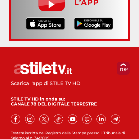
L’APP
Scarica l'app di STILE TV HD
STILE TV HD in onda su:
CANALE 78 DEL DIGITALE TERRESTRE
Testata iscritta nel Registro della Stampa presso il Tribunale di
Salerno al n. 34/2009