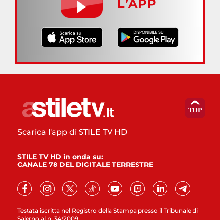
L’APP
Scarica l'app di STILE TV HD
STILE TV HD in onda su:
CANALE 78 DEL DIGITALE TERRESTRE
Testata iscritta nel Registro della Stampa presso il Tribunale di
Salerno al n. 34/2009