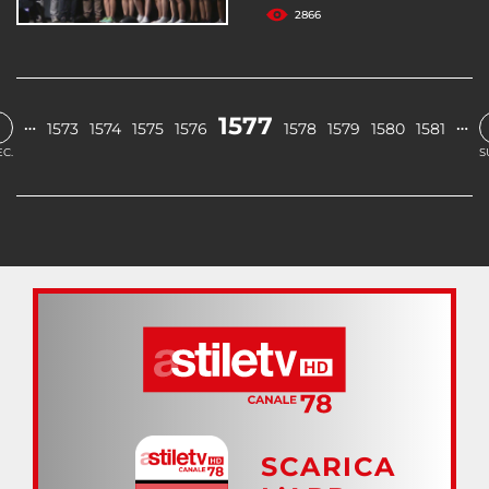
2866
‹
1577
…
…
1573
1574
1575
1576
1578
1579
1580
1581
C.
S
SCARICA