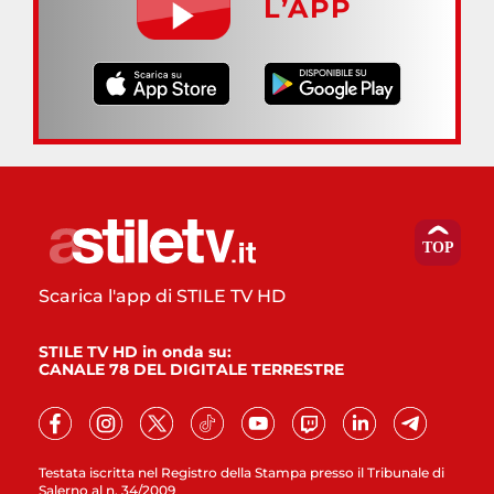
L’APP
Scarica l'app di STILE TV HD
STILE TV HD in onda su:
CANALE 78 DEL DIGITALE TERRESTRE
Testata iscritta nel Registro della Stampa presso il Tribunale di
Salerno al n. 34/2009