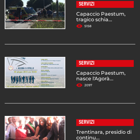
SERVIZI
Capaccio Paestum,
tragico schia...
5158
SERVIZI
Capaccio Paestum,
nasce l'Agorà...
2097
SERVIZI
Trentinara, presidio di
continu...