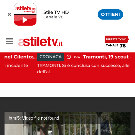
Stile TV HD
OTTIENI
Canale 78
Incidente agricolo nel Cilento: trattore si ribalta, muore 71enne
CRONACA
15:14
idente
TRAMONTI. Si è conclusa con successo, alle prime luc
dell’al...
html5: Video file not found