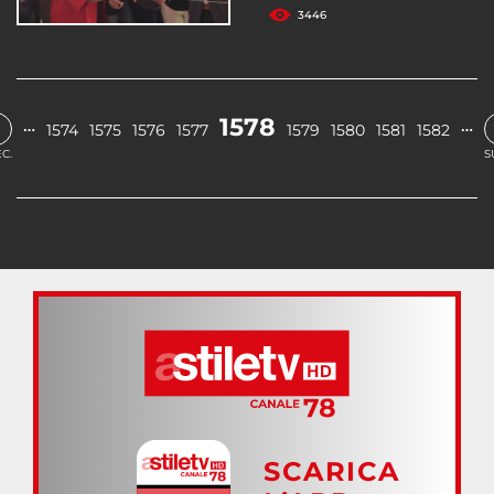
3446
1578
…
…
1574
1575
1576
1577
1579
1580
1581
1582
C.
S
SCARICA