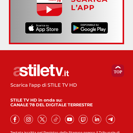
L’APP
Scarica l'app di STILE TV HD
STILE TV HD in onda su:
CANALE 78 DEL DIGITALE TERRESTRE
Testata iscritta nel Registro della Stampa presso il Tribunale di