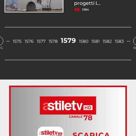
progetti l...
1984
1579
…
…
1575
1576
1577
1578
1580
1581
1582
1583
C.
S
SCARICA