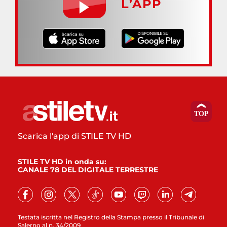
L’APP
Scarica l'app di STILE TV HD
STILE TV HD in onda su:
CANALE 78 DEL DIGITALE TERRESTRE
Testata iscritta nel Registro della Stampa presso il Tribunale di
Salerno al n. 34/2009