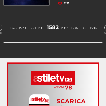
7271
1582
…
…
1578
1579
1580
1581
1583
1584
1585
1586
C.
S
SCARICA