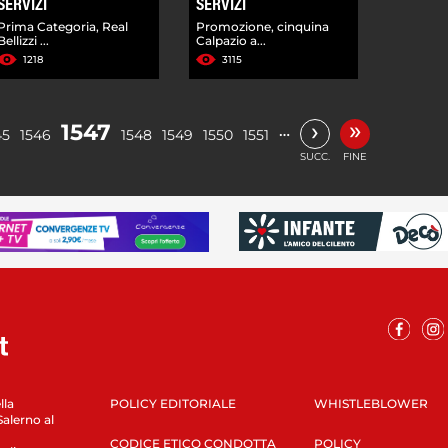
SERVIZI
SERVIZI
Prima Categoria, Real
Promozione, cinquina
Bellizzi ...
Calpazio a...
1218
3115
»
›
1547
…
45
1546
1548
1549
1550
1551
SUCC.
FINE
lla
POLICY EDITORIALE
WHISTLEBLOWER
Salerno al
CODICE ETICO CONDOTTA
POLICY