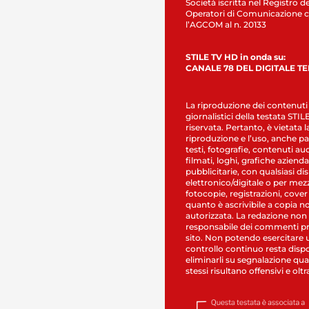
Società iscritta nel Registro de
Operatori di Comunicazione c
l’AGCOM al n. 20133
STILE TV HD in onda su:
CANALE 78 DEL DIGITALE T
La riproduzione dei contenuti
giornalistici della testata STI
riservata. Pertanto, è vietata l
riproduzione e l’uso, anche par
testi, fotografie, contenuti au
filmati, loghi, grafiche aziendal
pubblicitarie, con qualsiasi di
elettronico/digitale o per mez
fotocopie, registrazioni, cover
quanto è ascrivibile a copia n
autorizzata. La redazione non
responsabile dei commenti pr
sito. Non potendo esercitare 
controllo continuo resta dispo
eliminarli su segnalazione qual
stessi risultano offensivi e oltr