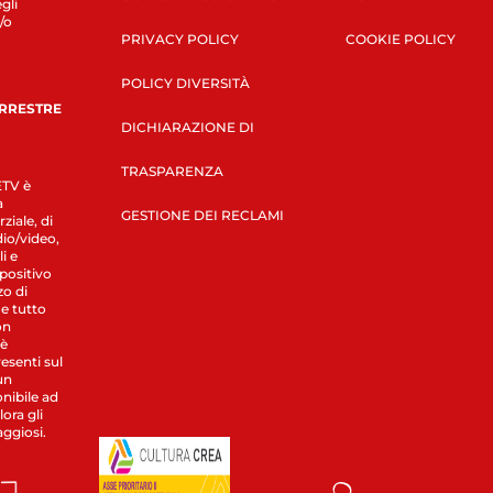
gli
/o
PRIVACY POLICY
COOKIE POLICY
POLICY DIVERSITÀ
ERRESTRE
DICHIARAZIONE DI
TRASPARENZA
LETV è
a
GESTIONE DEI RECLAMI
ziale, di
dio/video,
i e
spositivo
zo di
 e tutto
on
 è
esenti sul
un
nibile ad
ora gli
aggiosi.