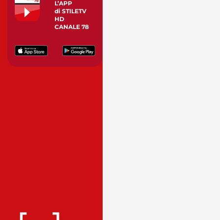
L’APP
di STILETV
HD
CANALE 78