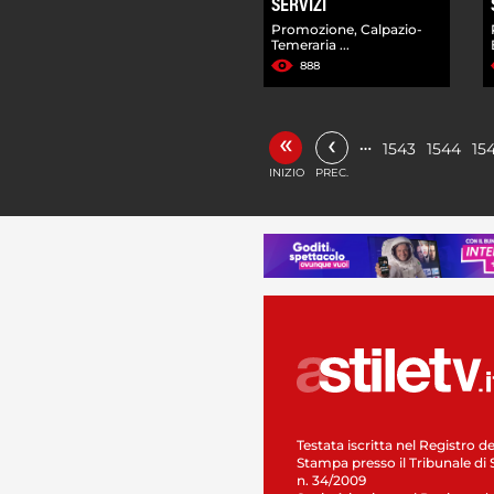
SERVIZI
Promozione, Calpazio-
Temeraria ...
888
«
‹
…
1543
1544
15
INIZIO
PREC.
Testata iscritta nel Registro de
Stampa presso il Tribunale di 
n. 34/2009