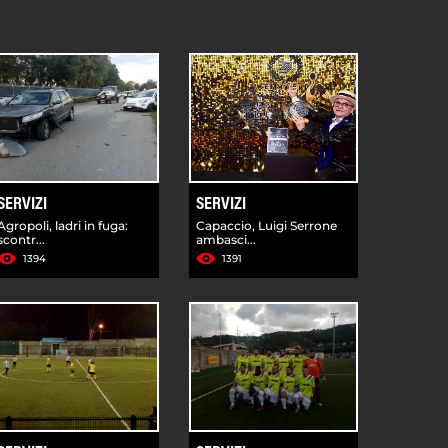
SERVIZI
SERVIZI
Agropoli, ladri in fuga:
Capaccio, Luigi Serrone
scontr...
ambasci...
1394
1391