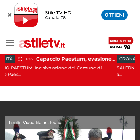
Stile TV HD
OTTIENI
Canale 78
Capaccio Paestum, evasione tassa di soggiorno: scoperte 49 strutture fantasma, elevate 132 sanzioni
CRONACA
13:55
isiva azione del Comune di
SALERNO. E' stato scoperto 
a...
html5: Video file not found