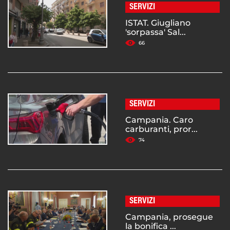
SERVIZI
ISTAT. Giugliano
'sorpassa' Sal...
66
SERVIZI
Campania. Caro
carburanti, pror...
74
SERVIZI
Campania, prosegue
la bonifica ...