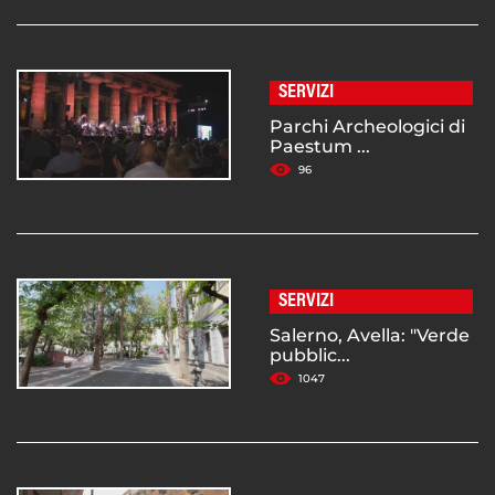
SERVIZI
Parchi Archeologici di
Paestum ...
96
SERVIZI
Salerno, Avella: "Verde
pubblic...
1047