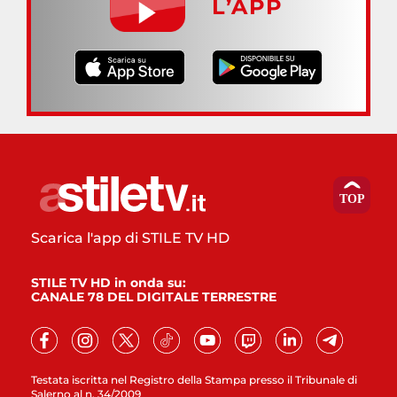
L’APP
Scarica l'app di STILE TV HD
STILE TV HD in onda su:
CANALE 78 DEL DIGITALE TERRESTRE
Testata iscritta nel Registro della Stampa presso il Tribunale di
Salerno al n. 34/2009