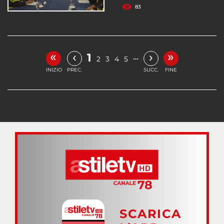
83
«
»
‹
›
1
…
2
3
4
5
INIZIO
PREC.
SUCC.
FINE
SCARICA