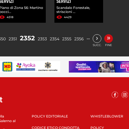
SERVIZI
SERVIZI
Piano di Zona S6: Martino
Scandalo Forestale,
bocci...
striscioni ...
4518
4429
»
›
2352
…
350
2351
2353
2354
2355
2356
SUCC.
FINE
lla
POLICY EDITORIALE
WHISTLEBLOWER
Salerno al
CODICE ETICO CONDOTTA
POLICY