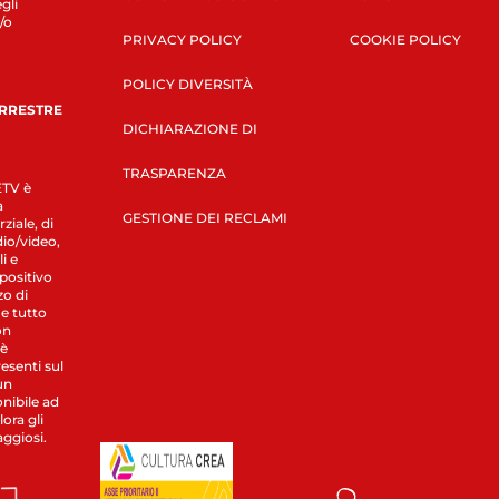
gli
/o
PRIVACY POLICY
COOKIE POLICY
POLICY DIVERSITÀ
ERRESTRE
DICHIARAZIONE DI
TRASPARENZA
LETV è
a
GESTIONE DEI RECLAMI
ziale, di
dio/video,
i e
spositivo
zo di
 e tutto
on
 è
esenti sul
un
nibile ad
ora gli
aggiosi.