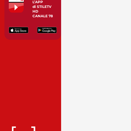
L’APP
di STILETV
HD
CANALE 78