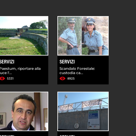
SERVIZI
SERVIZI
Paestum, riportare alla
Scandalo Forestale:
luce l'...
custodia ca...
5331
8925