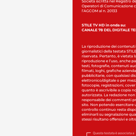
Società iscritta nel Registro de
Operatori di Comunicazione c
l’AGCOM al n. 20133
STILE TV HD in onda su:
CANALE 78 DEL DIGITALE T
La riproduzione dei contenuti
giornalistici della testata STI
riservata. Pertanto, è vietata l
riproduzione e l’uso, anche par
testi, fotografie, contenuti au
filmati, loghi, grafiche aziendal
pubblicitarie, con qualsiasi di
elettronico/digitale o per mez
fotocopie, registrazioni, cover
quanto è ascrivibile a copia n
autorizzata. La redazione non
responsabile dei commenti pr
sito. Non potendo esercitare 
controllo continuo resta dispo
eliminarli su segnalazione qual
stessi risultano offensivi e oltr