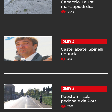
Capaccio, Laura:
marciapiedi di...
4443
SERVIZI
Castellabate, Spinelli
rinuncia...
3639
SERVIZI
Paestum, isola
pedonale da Port...
2767