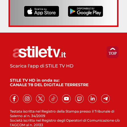
Scarica l'app di STILE TV HD
STILE TV HD in onda su:
CANALE 78 DEL DIGITALE TERRESTRE
Testata iscritta nel Registro della Stampa presso il Tribunale di
Salerno al n. 34/2009
Società iscritta nel Registro degli Operatori di Comunicazione c/o
l’AGCOM al n. 20133