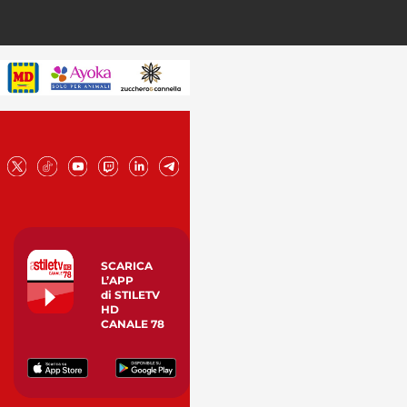
SCARICA
L’APP
di STILETV
HD
CANALE 78