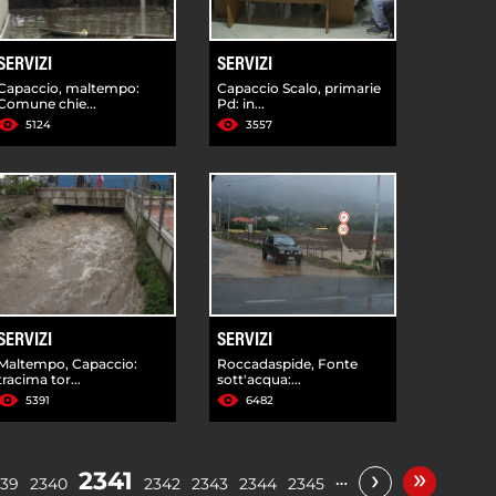
SERVIZI
SERVIZI
Capaccio, maltempo:
Capaccio Scalo, primarie
Comune chie...
Pd: in...
5124
3557
SERVIZI
SERVIZI
Maltempo, Capaccio:
Roccadaspide, Fonte
tracima tor...
sott'acqua:...
5391
6482
»
›
2341
…
339
2340
2342
2343
2344
2345