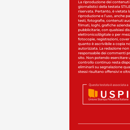
La riproduzione dei contenuti
giornalistici della testata STI
riservata. Pertanto, è vietata l
riproduzione e l’uso, anche par
testi, fotografie, contenuti au
filmati, loghi, grafiche aziendal
pubblicitarie, con qualsiasi di
elettronico/digitale o per mez
fotocopie, registrazioni, cover
quanto è ascrivibile a copia n
autorizzata. La redazione non
responsabile dei commenti pr
sito. Non potendo esercitare 
controllo continuo resta dispo
eliminarli su segnalazione qual
stessi risultano offensivi e oltr