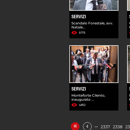
SERVIZI
Scandalo Forestale, avv.
Natale...
5175
SERVIZI
Monteforte Cilento,
inaugurato ...
4812
«
‹
…
2337
2338
2