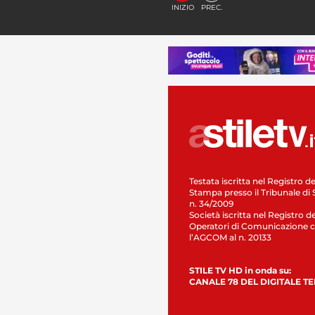
INIZIO
PREC.
Testata iscritta nel Registro de
Stampa presso il Tribunale di 
n. 34/2009
Società iscritta nel Registro de
Operatori di Comunicazione c
l’AGCOM al n. 20133
STILE TV HD in onda su:
CANALE 78 DEL DIGITALE T