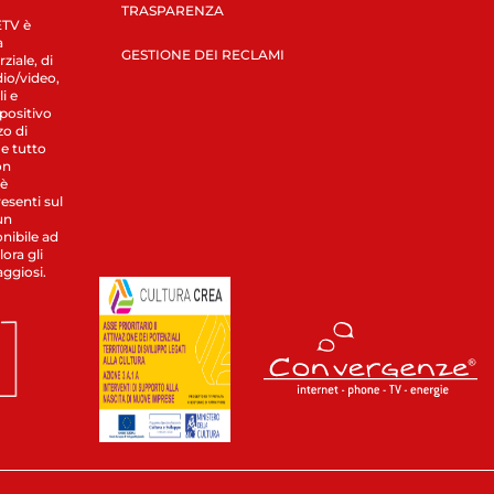
TRASPARENZA
LETV è
a
GESTIONE DEI RECLAMI
ziale, di
dio/video,
i e
spositivo
zo di
 e tutto
on
 è
esenti sul
un
nibile ad
ora gli
aggiosi.