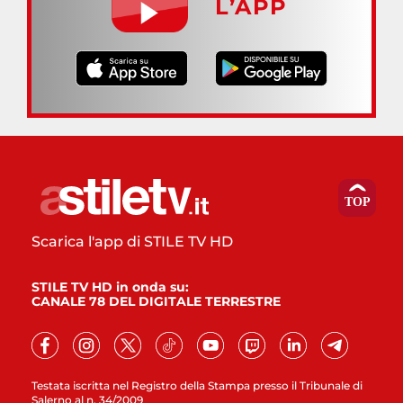
L’APP
Scarica l'app di STILE TV HD
STILE TV HD in onda su:
CANALE 78 DEL DIGITALE TERRESTRE
Testata iscritta nel Registro della Stampa presso il Tribunale di
Salerno al n. 34/2009