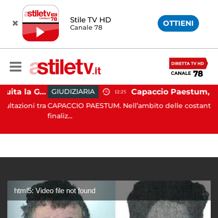
Stile TV HD
OTTIENI
Canale 78
Capaccio Paestum, istituita la Guardia Medica Turistica presso il Psaut di Piazza Santini
GIUDIZIARIA
12:25
ioni tra
CAPACCIO PAESTUM. Nell’ambito delle costanti attivit
finaliz...
html5: Video file not found