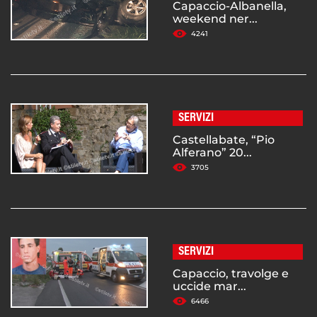
Capaccio-Albanella,
weekend ner...
4241
SERVIZI
Castellabate, “Pio
Alferano” 20...
3705
SERVIZI
Capaccio, travolge e
uccide mar...
6466