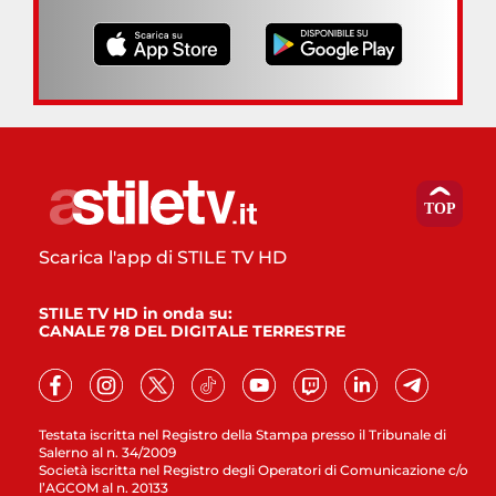
Scarica l'app di STILE TV HD
STILE TV HD in onda su:
CANALE 78 DEL DIGITALE TERRESTRE
Testata iscritta nel Registro della Stampa presso il Tribunale di
Salerno al n. 34/2009
Società iscritta nel Registro degli Operatori di Comunicazione c/o
l’AGCOM al n. 20133