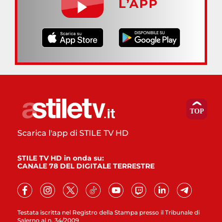
L’APP
Scarica l'app di STILE TV HD
STILE TV HD in onda su:
CANALE 78 DEL DIGITALE TERRESTRE
Testata iscritta nel Registro della Stampa presso il Tribunale di
Salerno al n. 34/2009