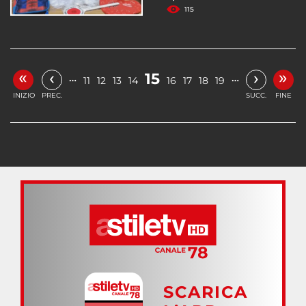
115
«
»
‹
›
15
…
…
11
12
13
14
16
17
18
19
INIZIO
PREC.
SUCC.
FINE
SCARICA