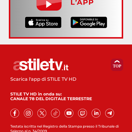
L’APP
Scarica l'app di STILE TV HD
STILE TV HD in onda su:
CANALE 78 DEL DIGITALE TERRESTRE
Testata iscritta nel Registro della Stampa presso il Tribunale di
Salerno al n. 34/2009