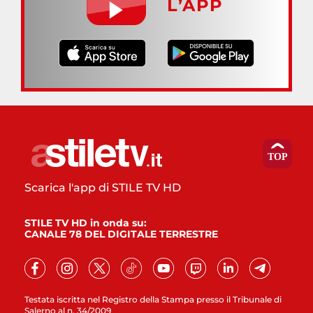
L’APP
Scarica l'app di STILE TV HD
STILE TV HD in onda su:
CANALE 78 DEL DIGITALE TERRESTRE
Testata iscritta nel Registro della Stampa presso il Tribunale di
Salerno al n. 34/2009