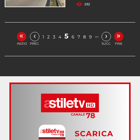
292
«
»
‹
›
5
…
1
2
3
4
6
7
8
9
INIZIO
PREC.
SUCC.
FINE
SCARICA