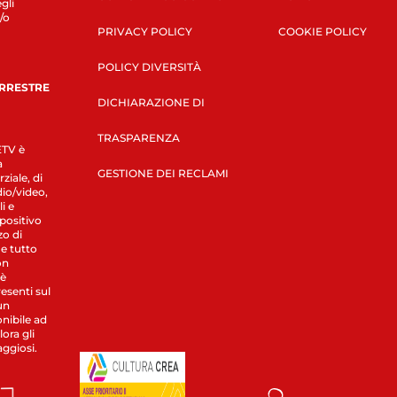
gli
/o
PRIVACY POLICY
COOKIE POLICY
POLICY DIVERSITÀ
ERRESTRE
DICHIARAZIONE DI
TRASPARENZA
LETV è
a
GESTIONE DEI RECLAMI
ziale, di
dio/video,
i e
spositivo
zo di
 e tutto
on
 è
esenti sul
un
nibile ad
ora gli
aggiosi.