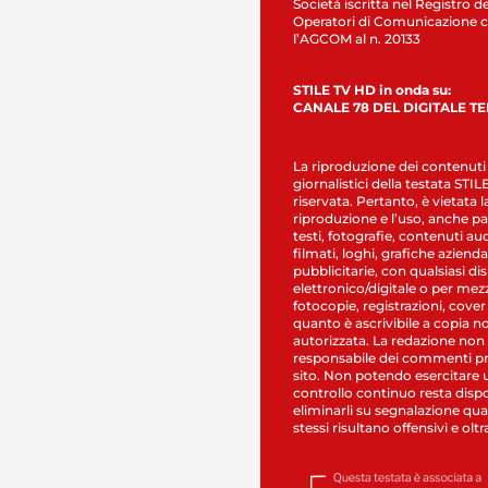
Società iscritta nel Registro de
Operatori di Comunicazione c
l’AGCOM al n. 20133
STILE TV HD in onda su:
CANALE 78 DEL DIGITALE T
La riproduzione dei contenuti
giornalistici della testata STI
riservata. Pertanto, è vietata l
riproduzione e l’uso, anche par
testi, fotografie, contenuti au
filmati, loghi, grafiche aziendal
pubblicitarie, con qualsiasi di
elettronico/digitale o per mez
fotocopie, registrazioni, cover
quanto è ascrivibile a copia n
autorizzata. La redazione non
responsabile dei commenti pr
sito. Non potendo esercitare 
controllo continuo resta dispo
eliminarli su segnalazione qual
stessi risultano offensivi e oltr