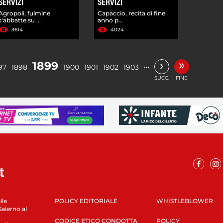
SERVIZI
SERVIZI
Agropoli, fulmine
Capaccio, recita di fine
s'abbatte su ...
anno p...
3614
4024
»
›
1899
…
97
1898
1900
1901
1902
1903
SUCC.
FINE
lla
POLICY EDITORIALE
WHISTLEBLOWER
Salerno al
CODICE ETICO CONDOTTA
POLICY