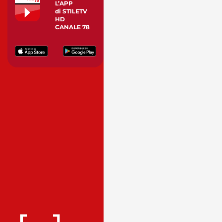
L’APP
di STILETV
HD
CANALE 78