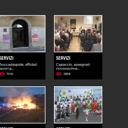
SERVIZI
SERVIZI
Roccadaspide, affidati
Capaccio, assegnati
lavori p...
riconoscime...
7016
3858