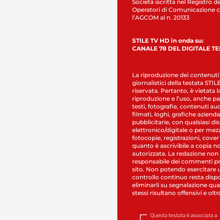
Società iscritta nel Registro de
Operatori di Comunicazione c
l’AGCOM al n. 20133
STILE TV HD in onda su:
CANALE 78 DEL DIGITALE T
La riproduzione dei contenuti
giornalistici della testata STI
riservata. Pertanto, è vietata l
riproduzione e l’uso, anche par
testi, fotografie, contenuti au
filmati, loghi, grafiche aziendal
pubblicitarie, con qualsiasi di
elettronico/digitale o per mez
fotocopie, registrazioni, cover
quanto è ascrivibile a copia n
autorizzata. La redazione non
responsabile dei commenti pr
sito. Non potendo esercitare 
controllo continuo resta dispo
eliminarli su segnalazione qual
stessi risultano offensivi e oltr