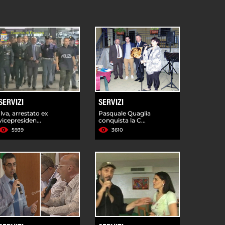
SERVIZI
SERVIZI
Ilva, arrestato ex
Pasquale Quaglia
vicepresiden...
conquista la C...
5939
3610