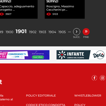
SERVIZI
SERVIZI
Capaccio, adeguamento
Roscigno, Massimo
progetto ...
Ceccherini pr...
3907
5103
»
›
1901
…
99
1900
1902
1903
1904
1905
SUCC.
FINE
lla
POLICY EDITORIALE
WHISTLEBLOWER
Salerno al
CODICE ETICO CONDOTTA
POLICY