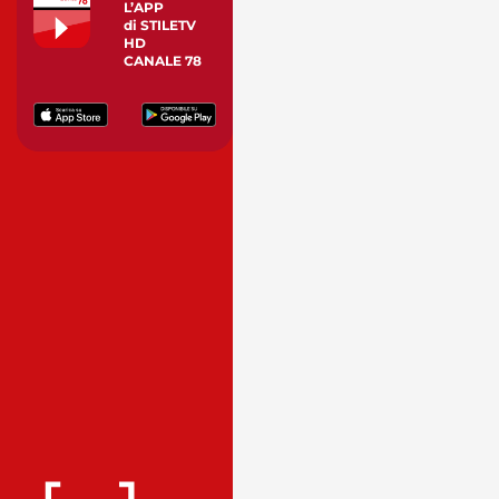
L’APP
di STILETV
HD
CANALE 78