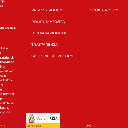
gli
/o
PRIVACY POLICY
COOKIE POLICY
POLICY DIVERSITÀ
ERRESTRE
DICHIARAZIONE DI
TRASPARENZA
LETV è
a
GESTIONE DEI RECLAMI
ziale, di
dio/video,
i e
spositivo
zo di
 e tutto
on
 è
esenti sul
un
nibile ad
ora gli
aggiosi.