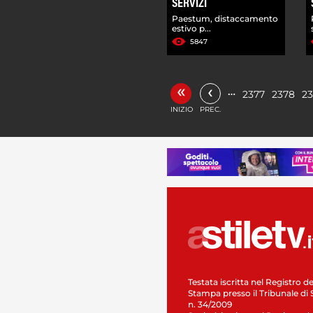
SERVIZI
Paestum, distaccamento
estivo p...
5847
«
‹
…
2377
2378
2
INIZIO
PREC.
Testata iscritta nel Registro de
Stampa presso il Tribunale di 
n. 34/2009