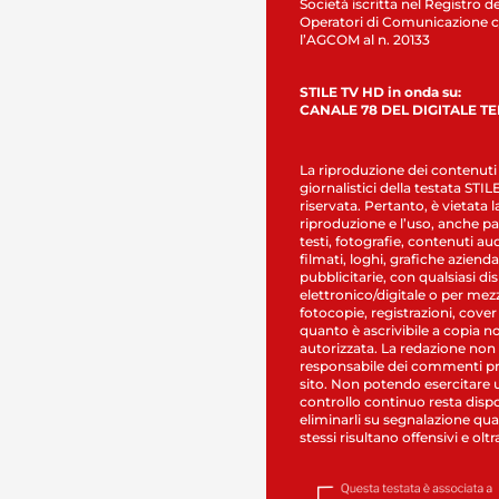
Società iscritta nel Registro de
Operatori di Comunicazione c
l’AGCOM al n. 20133
STILE TV HD in onda su:
CANALE 78 DEL DIGITALE T
La riproduzione dei contenuti
giornalistici della testata STI
riservata. Pertanto, è vietata l
riproduzione e l’uso, anche par
testi, fotografie, contenuti au
filmati, loghi, grafiche aziendal
pubblicitarie, con qualsiasi di
elettronico/digitale o per mez
fotocopie, registrazioni, cover
quanto è ascrivibile a copia n
autorizzata. La redazione non
responsabile dei commenti pr
sito. Non potendo esercitare 
controllo continuo resta dispo
eliminarli su segnalazione qual
stessi risultano offensivi e oltr