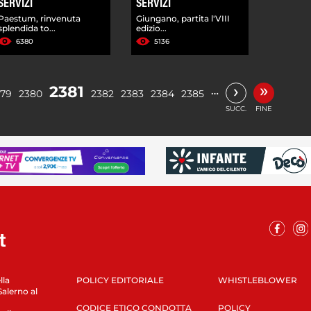
SERVIZI
SERVIZI
Paestum, rinvenuta
Giungano, partita l'VIII
splendida to...
edizio...
6380
5136
»
›
2381
…
379
2380
2382
2383
2384
2385
SUCC.
FINE
lla
POLICY EDITORIALE
WHISTLEBLOWER
Salerno al
CODICE ETICO CONDOTTA
POLICY