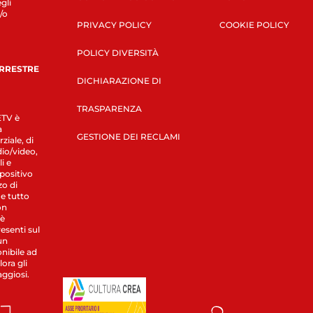
gli
/o
PRIVACY POLICY
COOKIE POLICY
POLICY DIVERSITÀ
ERRESTRE
DICHIARAZIONE DI
TRASPARENZA
LETV è
a
GESTIONE DEI RECLAMI
ziale, di
dio/video,
i e
spositivo
zo di
 e tutto
on
 è
esenti sul
un
nibile ad
ora gli
aggiosi.