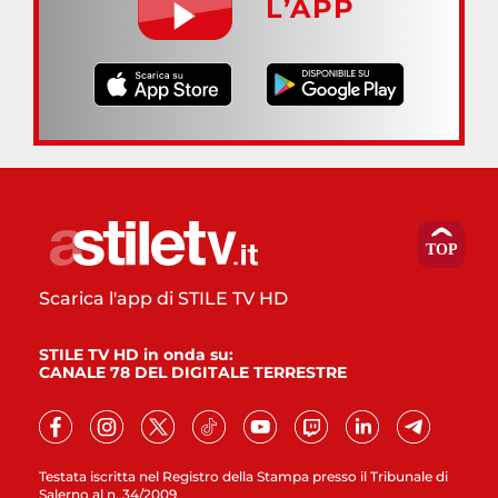
L’APP
Scarica l'app di STILE TV HD
STILE TV HD in onda su:
CANALE 78 DEL DIGITALE TERRESTRE
Testata iscritta nel Registro della Stampa presso il Tribunale di
Salerno al n. 34/2009