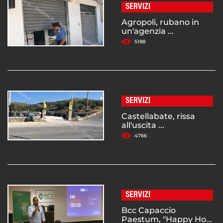
SERVIZI
Agropoli, rubano in
un'agenzia ...
5188
SERVIZI
Castellabate, rissa
all'uscita ...
4766
SERVIZI
Bcc Capaccio
Paestum, "Happy Ho...