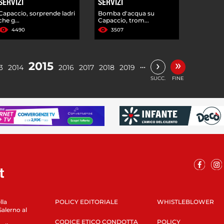
SERVIZI
SERVIZI
Capaccio, sorprende ladri
Bomba d'acqua su
che g...
Capaccio, trom...
4490
3507
»
›
2015
…
3
2014
2016
2017
2018
2019
SUCC.
FINE
lla
POLICY EDITORIALE
WHISTLEBLOWER
Salerno al
CODICE ETICO CONDOTTA
POLICY