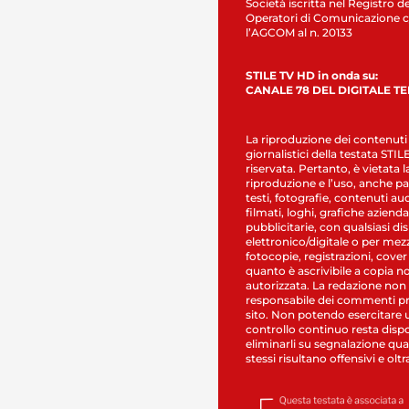
Società iscritta nel Registro de
Operatori di Comunicazione c
l’AGCOM al n. 20133
STILE TV HD in onda su:
CANALE 78 DEL DIGITALE T
La riproduzione dei contenuti
giornalistici della testata STI
riservata. Pertanto, è vietata l
riproduzione e l’uso, anche par
testi, fotografie, contenuti au
filmati, loghi, grafiche aziendal
pubblicitarie, con qualsiasi di
elettronico/digitale o per mez
fotocopie, registrazioni, cover
quanto è ascrivibile a copia n
autorizzata. La redazione non
responsabile dei commenti pr
sito. Non potendo esercitare 
controllo continuo resta dispo
eliminarli su segnalazione qual
stessi risultano offensivi e oltr