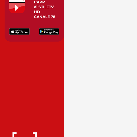
L’APP
di STILETV
HD
CANALE 78