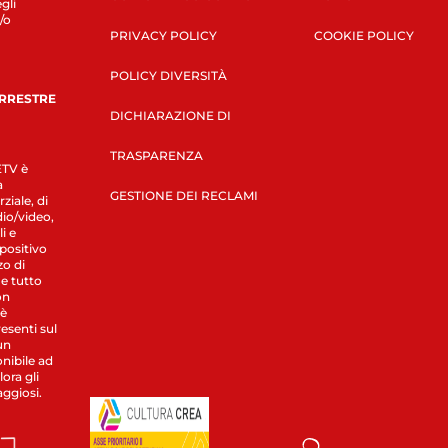
gli
/o
PRIVACY POLICY
COOKIE POLICY
POLICY DIVERSITÀ
ERRESTRE
DICHIARAZIONE DI
TRASPARENZA
LETV è
a
GESTIONE DEI RECLAMI
ziale, di
dio/video,
i e
spositivo
zo di
 e tutto
on
 è
esenti sul
un
nibile ad
ora gli
aggiosi.