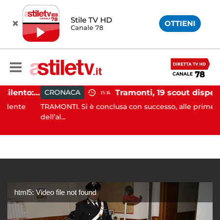
Stile TV HD
OTTIENI
Canale 78
Incidente agricolo nel Cilento: trattore si ribalta, muore 71enne
Tra
CRONACA
15:14
nte
TRAMONTI. Si è conclusa con successo, alle prime luci
dell’al...
html5: Video file not found