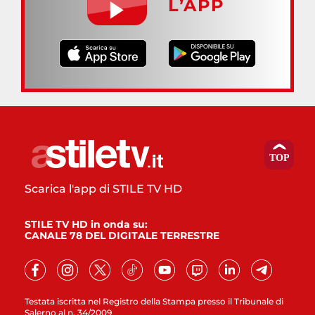
L’APP
Scarica l'app di STILE TV HD
STILE TV HD in onda su:
CANALE 78 DEL DIGITALE TERRESTRE
Testata iscritta nel Registro della Stampa presso il Tribunale di
Salerno al n. 34/2009