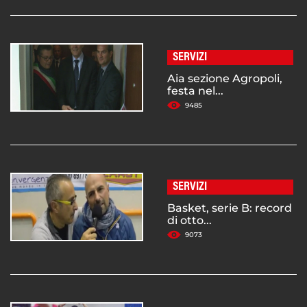
SERVIZI
Aia sezione Agropoli,
festa nel...
9485
SERVIZI
Basket, serie B: record
di otto...
9073