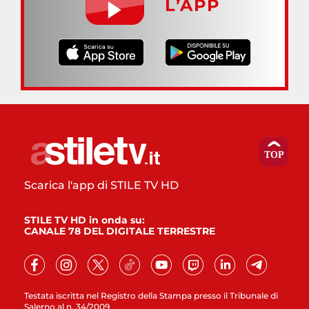
L’APP
Scarica l'app di STILE TV HD
STILE TV HD in onda su:
CANALE 78 DEL DIGITALE TERRESTRE
Testata iscritta nel Registro della Stampa presso il Tribunale di
Salerno al n. 34/2009