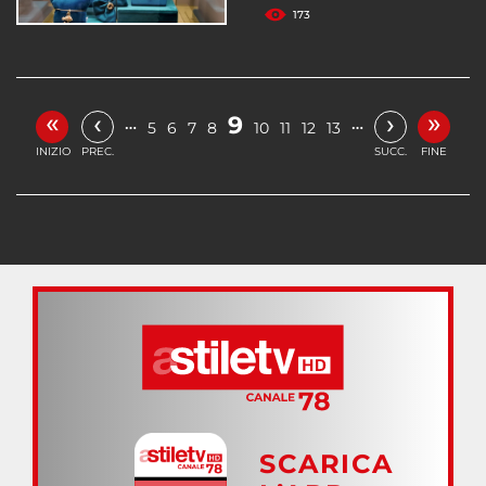
173
«
»
‹
›
9
…
…
5
6
7
8
10
11
12
13
INIZIO
PREC.
SUCC.
FINE
SCARICA