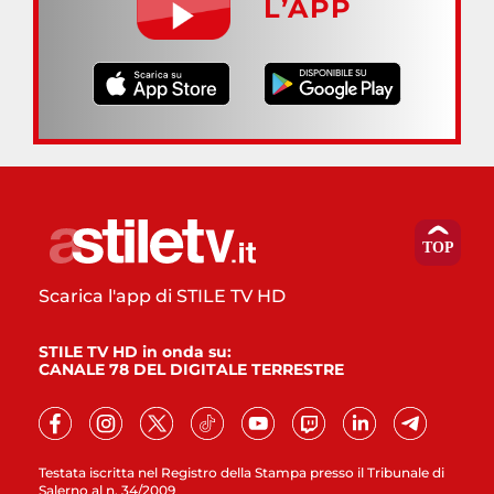
L’APP
Scarica l'app di STILE TV HD
STILE TV HD in onda su:
CANALE 78 DEL DIGITALE TERRESTRE
Testata iscritta nel Registro della Stampa presso il Tribunale di
Salerno al n. 34/2009