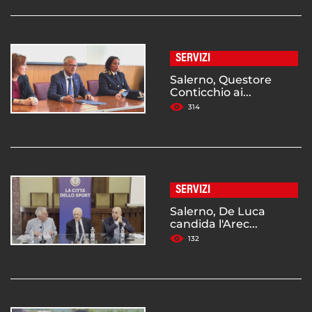
SERVIZI
Salerno, Questore
Conticchio ai...
314
SERVIZI
Salerno, De Luca
candida l'Arec...
132