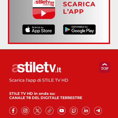
SCARICA
L’APP
Scarica l'app di STILE TV HD
STILE TV HD in onda su:
CANALE 78 DEL DIGITALE TERRESTRE