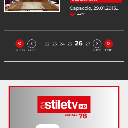
Capaccio, 29.01.2013...
4427
«
»
‹
›
26
…
22
23
24
25
27
INIZIO
PREC.
SUCC.
FINE