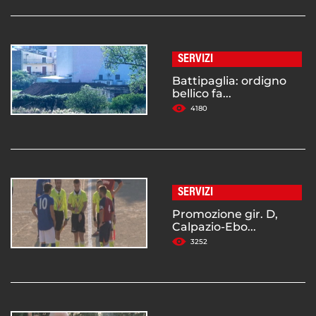
SERVIZI
Battipaglia: ordigno
bellico fa...
4180
SERVIZI
Promozione gir. D,
Calpazio-Ebo...
3252