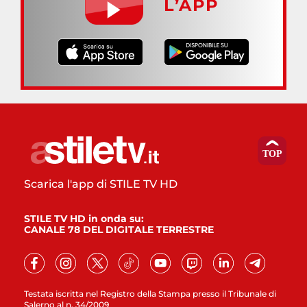
L’APP
Scarica l'app di STILE TV HD
STILE TV HD in onda su:
CANALE 78 DEL DIGITALE TERRESTRE
Testata iscritta nel Registro della Stampa presso il Tribunale di
Salerno al n. 34/2009