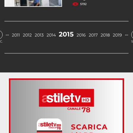
5192
2015
…
…
2011
2012
2013
2014
2016
2017
2018
2019
C.
S
SCARICA