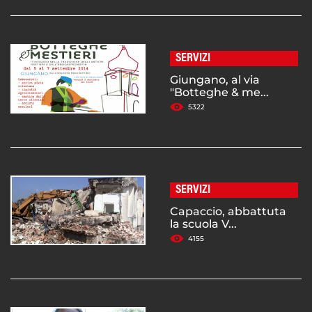
SERVIZI
Giungano, al via
"Botteghe & me...
5322
SERVIZI
Capaccio, abbattuta
la scuola V...
4155