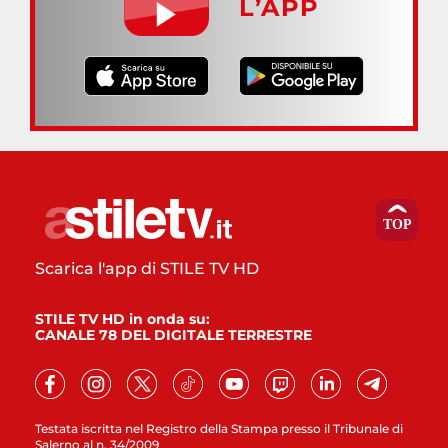
L’APP
Scarica l'app di STILE TV HD
STILE TV HD in onda su:
CANALE 78 DEL DIGITALE TERRESTRE
Testata iscritta nel Registro della Stampa presso il Tribunale di
Salerno al n. 34/2009