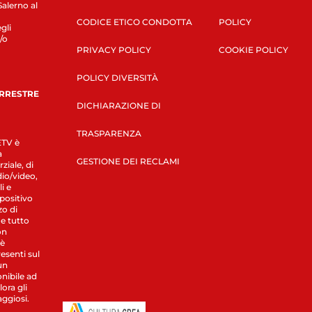
Salerno al
CODICE ETICO CONDOTTA
POLICY
gli
/o
PRIVACY POLICY
COOKIE POLICY
POLICY DIVERSITÀ
ERRESTRE
DICHIARAZIONE DI
TRASPARENZA
LETV è
a
GESTIONE DEI RECLAMI
ziale, di
dio/video,
i e
spositivo
zo di
 e tutto
on
 è
esenti sul
un
nibile ad
ora gli
aggiosi.