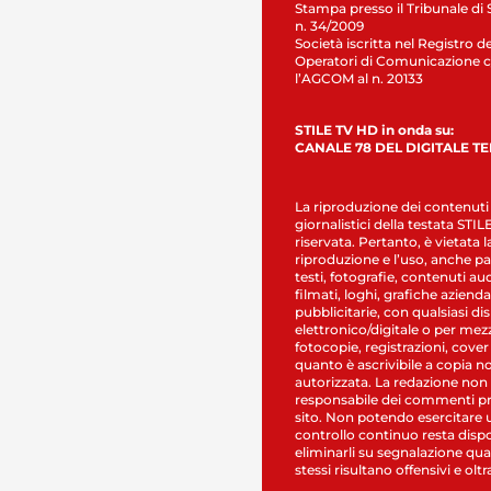
Stampa presso il Tribunale di 
n. 34/2009
Società iscritta nel Registro de
Operatori di Comunicazione c
l’AGCOM al n. 20133
STILE TV HD in onda su:
CANALE 78 DEL DIGITALE T
La riproduzione dei contenuti
giornalistici della testata STI
riservata. Pertanto, è vietata l
riproduzione e l’uso, anche par
testi, fotografie, contenuti au
filmati, loghi, grafiche aziendal
pubblicitarie, con qualsiasi di
elettronico/digitale o per mez
fotocopie, registrazioni, cover
quanto è ascrivibile a copia n
autorizzata. La redazione non
responsabile dei commenti pr
sito. Non potendo esercitare 
controllo continuo resta dispo
eliminarli su segnalazione qual
stessi risultano offensivi e oltr