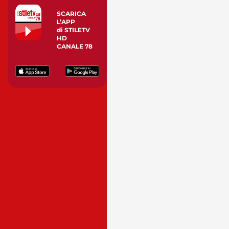
SCARICA
L’APP
di STILETV
HD
CANALE 78