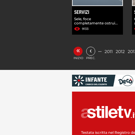
SERVIZI
Sele, foce
completamente ostrui...
9133
«
‹
…
2011
2012
201
INIZIO
PREC.
Testata iscritta nel Registro de