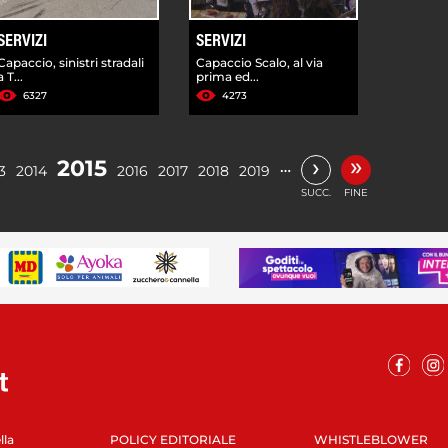
SERVIZI
SERVIZI
Capaccio, sinistri stradali
Capaccio Scalo, al via
a T...
prima ed...
6327
4273
»
›
2015
…
3
2014
2016
2017
2018
2019
SUCC.
FINE
lla
POLICY EDITORIALE
WHISTLEBLOWER