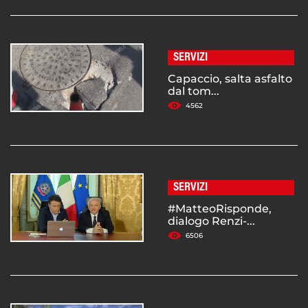
SERVIZI
Capaccio, salta asfalto
dal tom...
4562
SERVIZI
#MatteoRisponde,
dialogo Renzi-...
6506