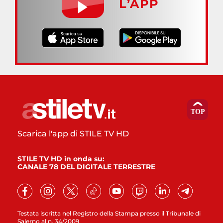
L’APP
Scarica l'app di STILE TV HD
STILE TV HD in onda su:
CANALE 78 DEL DIGITALE TERRESTRE
Testata iscritta nel Registro della Stampa presso il Tribunale di
Salerno al n. 34/2009