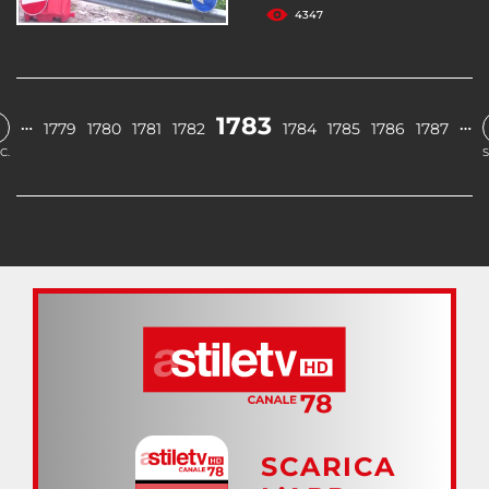
4347
1783
…
…
1779
1780
1781
1782
1784
1785
1786
1787
C.
S
SCARICA