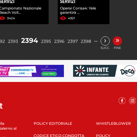
SERVIZI
SERVIZI
Campionato Nazionale
Operai Corisa4: Yele
Beach Voll...
garantirà ...
3424
4921
»
›
2394
…
92
2393
2395
2396
2397
2398
SUCC.
FINE
lla
POLICY EDITORIALE
WHISTLEBLOWER
Salerno al
CODICE ETICO CONDOTTA
POLICY