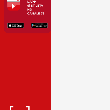
L’APP
di STILETV
HD
CANALE 78