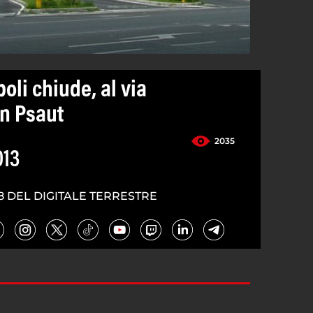
li chiude, al via
in Psaut
2035
013
8 DEL DIGITALE TERRESTRE