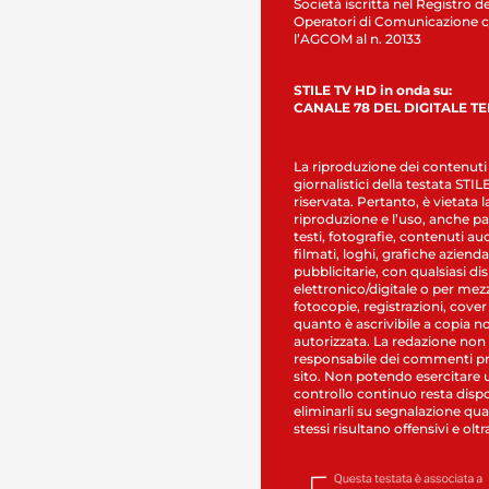
Società iscritta nel Registro de
Operatori di Comunicazione c
l’AGCOM al n. 20133
STILE TV HD in onda su:
CANALE 78 DEL DIGITALE T
La riproduzione dei contenuti
giornalistici della testata STI
riservata. Pertanto, è vietata l
riproduzione e l’uso, anche par
testi, fotografie, contenuti au
filmati, loghi, grafiche aziendal
pubblicitarie, con qualsiasi di
elettronico/digitale o per mez
fotocopie, registrazioni, cover
quanto è ascrivibile a copia n
autorizzata. La redazione non
responsabile dei commenti pr
sito. Non potendo esercitare 
controllo continuo resta dispo
eliminarli su segnalazione qual
stessi risultano offensivi e oltr