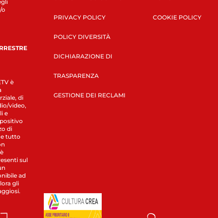
gli
/o
PRIVACY POLICY
COOKIE POLICY
POLICY DIVERSITÀ
ERRESTRE
DICHIARAZIONE DI
TRASPARENZA
LETV è
a
GESTIONE DEI RECLAMI
ziale, di
dio/video,
i e
spositivo
zo di
 e tutto
on
 è
esenti sul
un
nibile ad
ora gli
aggiosi.