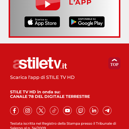
L’APP
Scarica l'app di STILE TV HD
STILE TV HD in onda su:
CANALE 78 DEL DIGITALE TERRESTRE
Testata iscritta nel Registro della Stampa presso il Tribunale di
Salerno al n. 34/2009