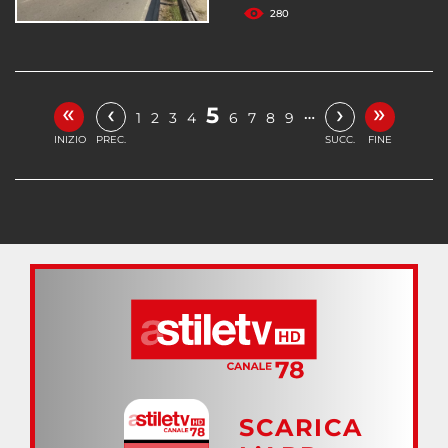
280
«
»
‹
›
5
…
1
2
3
4
6
7
8
9
INIZIO
PREC.
SUCC.
FINE
SCARICA