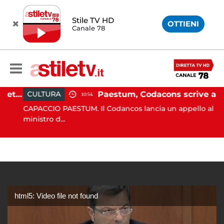
Stile TV HD
OTTIENI
Canale 78
Martina Carbonaro, braccialetto elettronico per i genitori della 14enne uccisa dall'ex
Paestum, Codacons scrive al ministro Giuli: "Rilanciare scavi dell'Anfiteatro nell'area archeologica"
CULTURA
10:54
CAPACCIO PAESTUM. Il Codancos lancia un appello al
ministro d...
html5: Video file not found