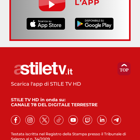
L’APP
Scarica l'app di STILE TV HD
STILE TV HD in onda su:
CANALE 78 DEL DIGITALE TERRESTRE
Testata iscritta nel Registro della Stampa presso il Tribunale di
Salerno al n. 34/2009