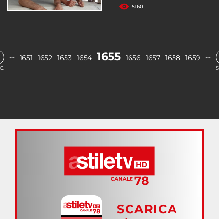
5160
1655
…
…
1651
1652
1653
1654
1656
1657
1658
1659
C.
S
SCARICA