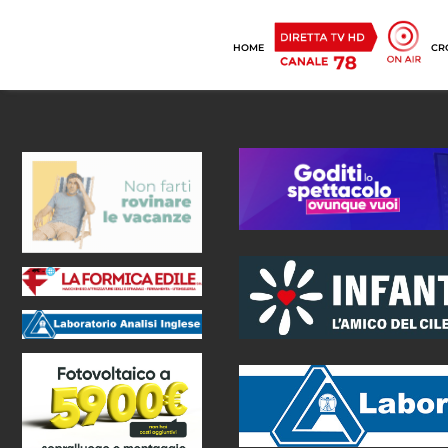
HOME
CR