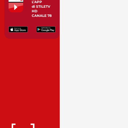
L’APP
di STILETV
HD
CANALE 78