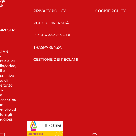
gli
/o
PRIVACY POLICY
COOKIE POLICY
POLICY DIVERSITÀ
ERRESTRE
DICHIARAZIONE DI
TRASPARENZA
LETV è
a
GESTIONE DEI RECLAMI
ziale, di
dio/video,
i e
spositivo
zo di
 e tutto
on
 è
esenti sul
un
nibile ad
ora gli
aggiosi.