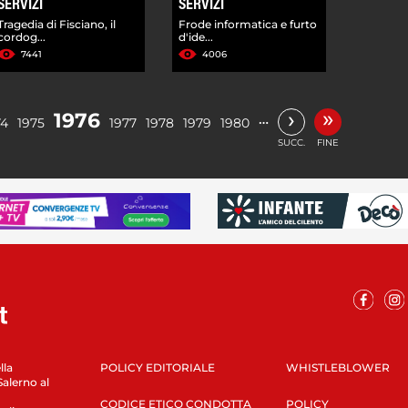
SERVIZI
SERVIZI
Tragedia di Fisciano, il
Frode informatica e furto
cordog...
d'ide...
7441
4006
»
›
1976
…
74
1975
1977
1978
1979
1980
SUCC.
FINE
lla
POLICY EDITORIALE
WHISTLEBLOWER
Salerno al
CODICE ETICO CONDOTTA
POLICY