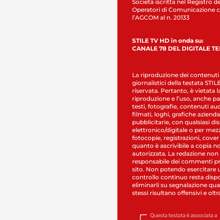
Società iscritta nel Registro de
Operatori di Comunicazione c
l’AGCOM al n. 20133
STILE TV HD in onda su:
CANALE 78 DEL DIGITALE T
La riproduzione dei contenuti
giornalistici della testata STI
riservata. Pertanto, è vietata l
riproduzione e l’uso, anche par
testi, fotografie, contenuti au
filmati, loghi, grafiche aziendal
pubblicitarie, con qualsiasi di
elettronico/digitale o per mez
fotocopie, registrazioni, cover
quanto è ascrivibile a copia n
autorizzata. La redazione non
responsabile dei commenti pr
sito. Non potendo esercitare 
controllo continuo resta dispo
eliminarli su segnalazione qual
stessi risultano offensivi e oltr