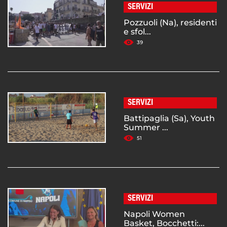
SERVIZI
Pozzuoli (Na), residenti
e sfol...
39
SERVIZI
Battipaglia (Sa), Youth
Summer ...
51
SERVIZI
Napoli Women
Basket, Bocchetti:...