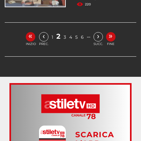
220
«
»
‹
›
2
…
1
3
4
5
6
INIZIO
PREC.
SUCC.
FINE
SCARICA