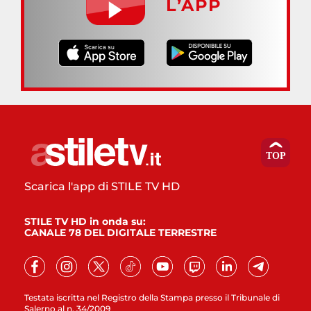
L’APP
Scarica l'app di STILE TV HD
STILE TV HD in onda su:
CANALE 78 DEL DIGITALE TERRESTRE
Testata iscritta nel Registro della Stampa presso il Tribunale di
Salerno al n. 34/2009