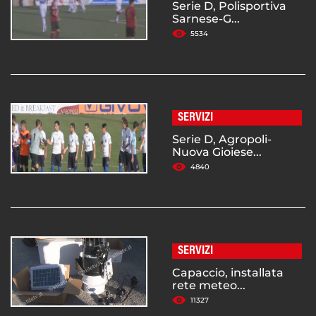
Serie D, Polisportiva
Sarnese-G...
5534
SERVIZI
Serie D, Agropoli-
Nuova Gioiese...
4840
SERVIZI
Capaccio, installata
rete meteo...
11327