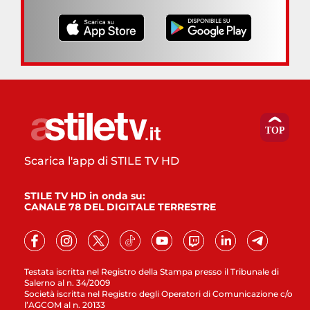
Scarica l'app di STILE TV HD
STILE TV HD in onda su:
CANALE 78 DEL DIGITALE TERRESTRE
Testata iscritta nel Registro della Stampa presso il Tribunale di
Salerno al n. 34/2009
Società iscritta nel Registro degli Operatori di Comunicazione c/o
l’AGCOM al n. 20133