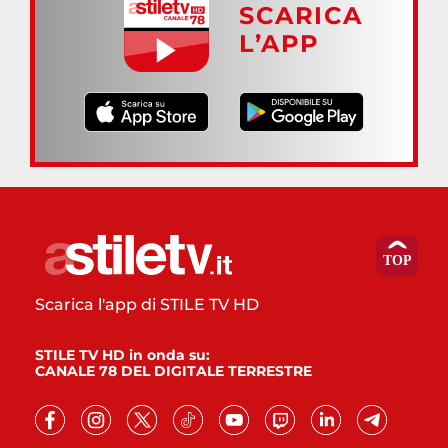
SCARICA
L’APP
Scarica l'app di STILE TV HD
STILE TV HD in onda su:
CANALE 78 DEL DIGITALE TERRESTRE