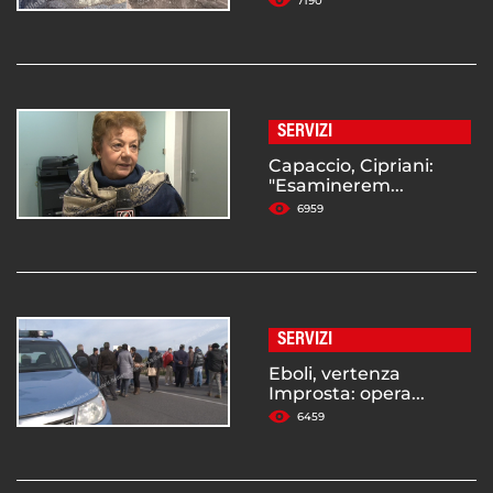
7190
SERVIZI
Capaccio, Cipriani:
"Esaminerem...
6959
SERVIZI
Eboli, vertenza
Improsta: opera...
6459