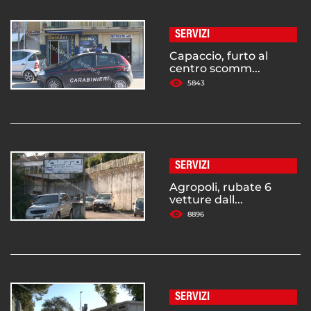
SERVIZI
Capaccio, furto al
centro scomm...
5843
SERVIZI
Agropoli, rubate 6
vetture dall...
8896
SERVIZI