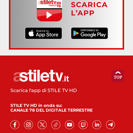
SCARICA
L’APP
Scarica l'app di STILE TV HD
STILE TV HD in onda su:
CANALE 78 DEL DIGITALE TERRESTRE