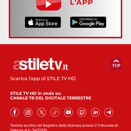
L’APP
Scarica l'app di STILE TV HD
STILE TV HD in onda su:
CANALE 78 DEL DIGITALE TERRESTRE
Testata iscritta nel Registro della Stampa presso il Tribunale di
Salerno al n. 34/2009