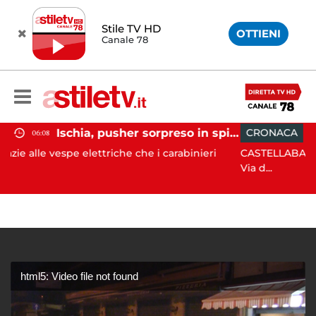
Stile TV HD
OTTIENI
Canale 78
Ischia, pusher sorpreso in spiaggia da carabinieri in Vespa
CRONACA
05:42
ettriche che i carabinieri
CASTELLABATE. Ha perso il contro
Via d...
html5: Video file not found