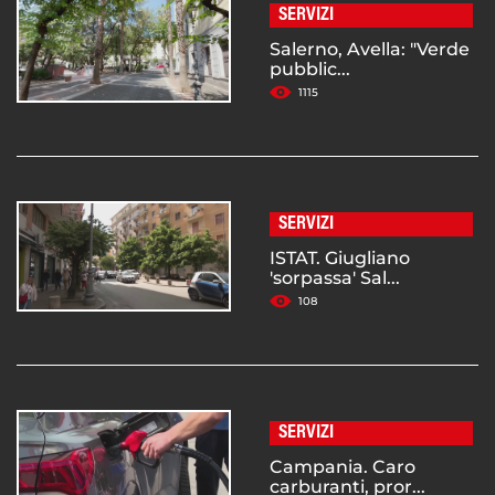
SERVIZI
Salerno, Avella: "Verde
pubblic...
1115
SERVIZI
ISTAT. Giugliano
'sorpassa' Sal...
108
SERVIZI
Campania. Caro
carburanti, pror...