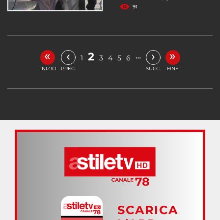
91
«
»
‹
›
2
…
1
3
4
5
6
INIZIO
PREC.
SUCC.
FINE
SCARICA