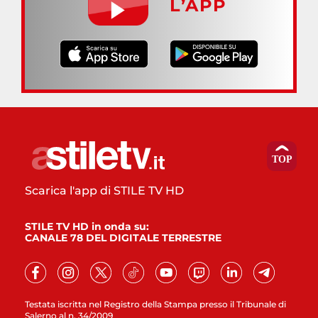
L’APP
Scarica l'app di STILE TV HD
STILE TV HD in onda su:
CANALE 78 DEL DIGITALE TERRESTRE
Testata iscritta nel Registro della Stampa presso il Tribunale di
Salerno al n. 34/2009