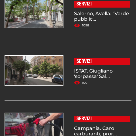
SERVIZI
Salerno, Avella: "Verde
pubblic...
1098
SERVIZI
ISTAT. Giugliano
'sorpassa' Sal...
100
SERVIZI
Campania. Caro
carburanti, pror...