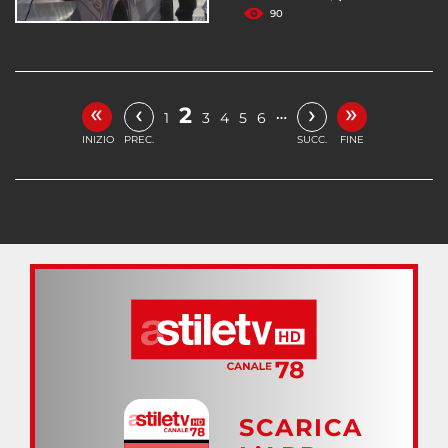
90
«
»
‹
›
2
…
1
3
4
5
6
INIZIO
PREC.
SUCC.
FINE
SCARICA