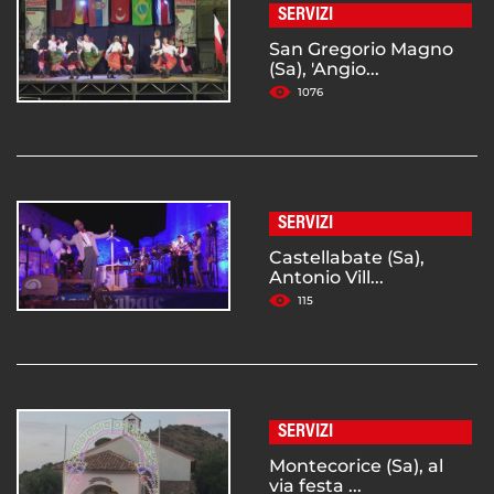
SERVIZI
San Gregorio Magno
(Sa), 'Angio...
1076
SERVIZI
Castellabate (Sa),
Antonio Vill...
115
SERVIZI
Montecorice (Sa), al
via festa ...