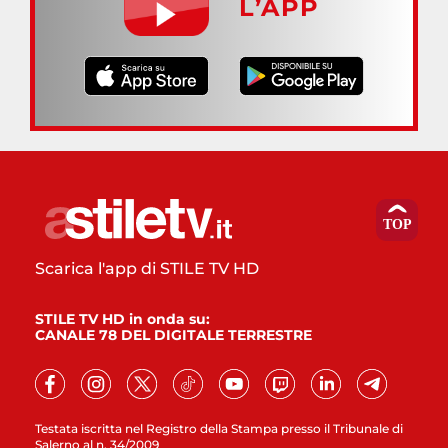
L’APP
Scarica l'app di STILE TV HD
STILE TV HD in onda su:
CANALE 78 DEL DIGITALE TERRESTRE
Testata iscritta nel Registro della Stampa presso il Tribunale di
Salerno al n. 34/2009