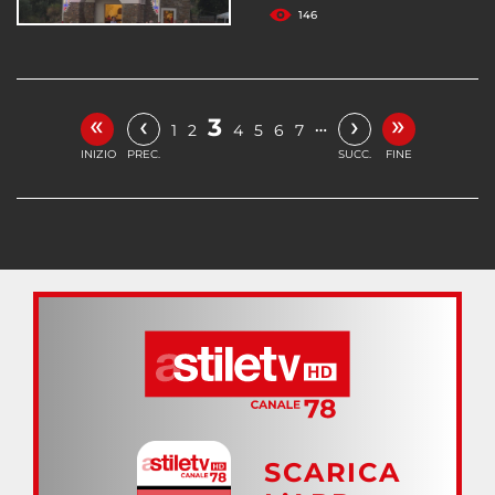
146
«
»
‹
›
3
…
1
2
4
5
6
7
INIZIO
PREC.
SUCC.
FINE
SCARICA