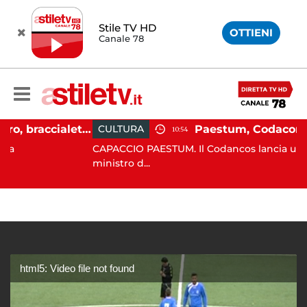
Stile TV HD
OTTIENI
Canale 78
Martina Carbonaro, braccialetto elettronico per i genitori della 14enne uccisa dall'ex
CULTURA
10:54
CAPACCIO PAESTUM. Il Codancos lancia un appello 
ministro d...
html5: Video file not found