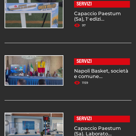
SERVIZI
Capaccio Paestum
(Sa), 1' edizi...
97
SERVIZI
Napoli Basket, società
e comune...
1159
SERVIZI
Capaccio Paestum
(Sa). Laborato...