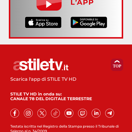
L’APP
Scarica l'app di STILE TV HD
STILE TV HD in onda su:
CANALE 78 DEL DIGITALE TERRESTRE
Testata iscritta nel Registro della Stampa presso il Tribunale di
Salerno al n. 34/2009