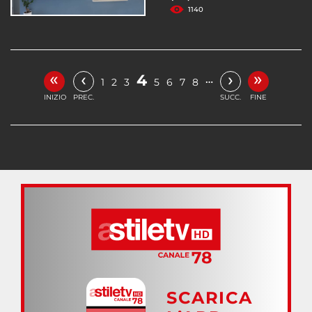
1140
«
»
‹
›
4
…
1
2
3
5
6
7
8
INIZIO
PREC.
SUCC.
FINE
SCARICA