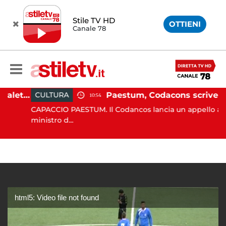
Stile TV HD
OTTIENI
Canale 78
Martina Carbonaro, braccialetto elettronico per i genitori della 14enne uccisa dall'ex
Paestum, Codacons scrive al ministro Giuli: "Rilanciare scavi dell'Anfiteatro nell'area archeologica"
CULTURA
10:54
CAPACCIO PAESTUM. Il Codancos lancia un appello al
ministro d...
html5: Video file not found