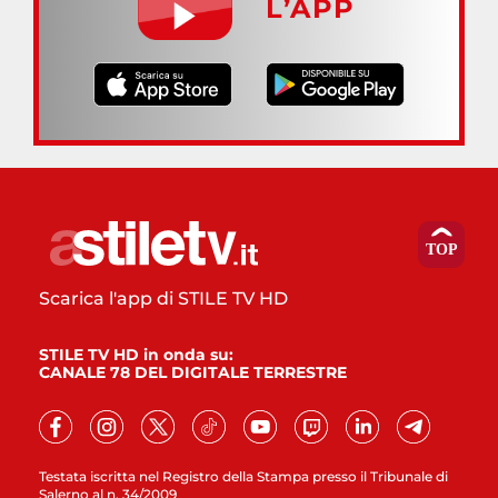
L’APP
Scarica l'app di STILE TV HD
STILE TV HD in onda su:
CANALE 78 DEL DIGITALE TERRESTRE
Testata iscritta nel Registro della Stampa presso il Tribunale di
Salerno al n. 34/2009