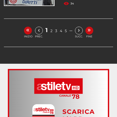
34
«
»
‹
›
1
…
2
3
4
5
INIZIO
PREC.
SUCC.
FINE
SCARICA