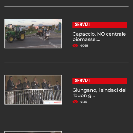
SERVIZI
Capaccio, NO centrale
biomasse:...
4068
SERVIZI
Giungano, i sindaci del
"buon g...
4135