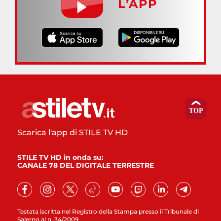
L’APP
Scarica l'app di STILE TV HD
STILE TV HD in onda su:
CANALE 78 DEL DIGITALE TERRESTRE
Testata iscritta nel Registro della Stampa presso il Tribunale di
Salerno al n. 34/2009