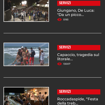
SERVIZI
Giungano, De Luca:
"Da un picco...
5193
SERVIZI
Capaccio, tragedia sul
litorale...
13007
SERVIZI
Roccadaspide, “Festa
della treb...