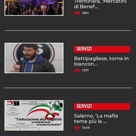
Trentinara, 'Mercatini
di Benef...
1854
SERVIZI
Battipagliese, torna in
biancon...
1397
SERVIZI
Salerno, ‘La mafia
teme più la ...
3459