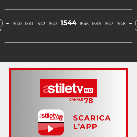
1544
…
…
1540
1541
1542
1543
1545
1546
1547
1548
C.
S
SCARICA
L’APP